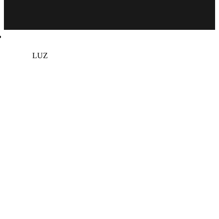
Soluções
LUZ
ESCURO