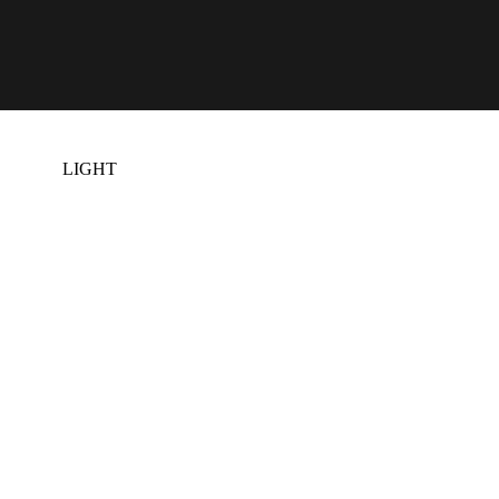
Lösningar
LIGHT
MÖRKT