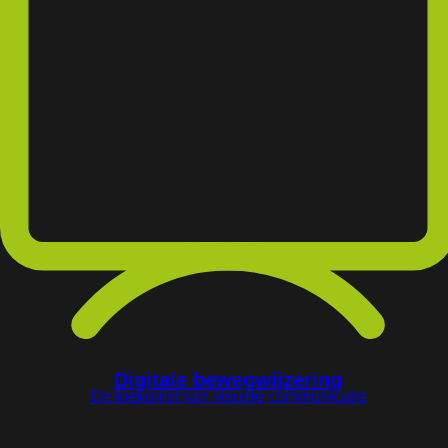
Digitale bewegwijzering
De toekomst van visuele communicatie