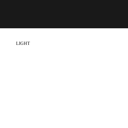
Lösningar
LIGHT
MÖRKT