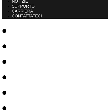
NOTIZIE
SUPPORTO
CARRIERA
CONTATTATECI
Software
Soluzioni
Riferimenti
Notizie
Supporto
Carriera