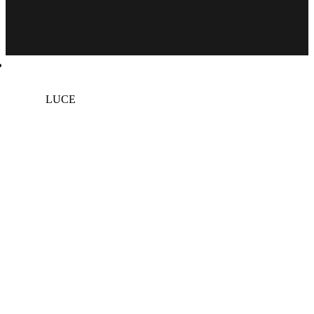
Soluzioni
LUCE
SCURO