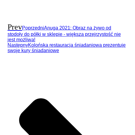
Prev
Poprzedni
Anuga 2021: Obraz na żywo od
stodoły do półki w sklepie - większa przejrzystość nie
jest możliwa!
Następny
Kolońska restauracja śniadaniowa prezentuje
swoje kury śniadaniowe