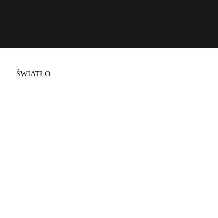
Rozwiązania
ŚWIATŁO
CIEMNOŚĆ