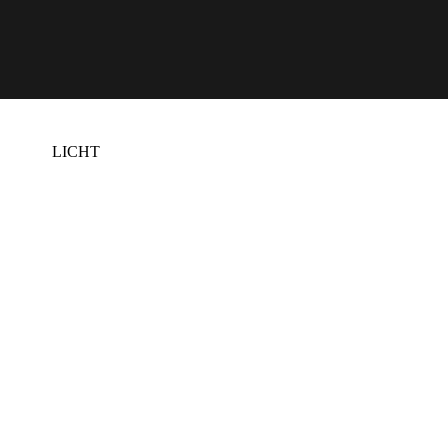
Oplossingen
LICHT
DONKER